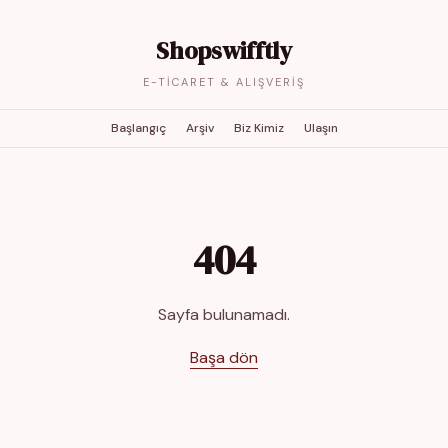
Shopswifftly
E-TICARET & ALIŞVERIŞ
Başlangıç
Arşiv
Biz Kimiz
Ulaşın
404
Sayfa bulunamadı.
Başa dön