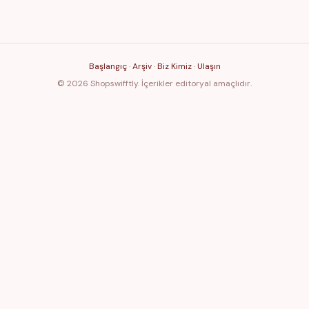
Başlangıç
·
Arşiv
·
Biz Kimiz
·
Ulaşın
© 2026 Shopswifftly. İçerikler editoryal amaçlıdır.